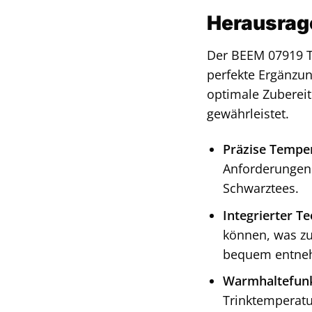
Herausrag
Der BEEM 07919 Te
perfekte Ergänzun
optimale Zubereit
gewährleistet.
Präzise Temper
Anforderungen 
Schwarztees.
Integrierter Tee
können, was zu
bequem entne
Warmhaltefunk
Trinktemperatu