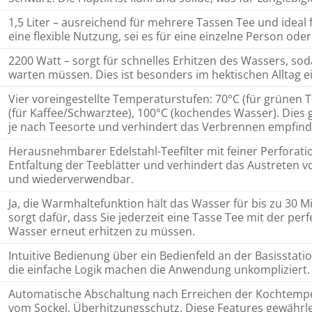
1,5 Liter – ausreichend für mehrere Tassen Tee und ideal
eine flexible Nutzung, sei es für eine einzelne Person oder
2200 Watt – sorgt für schnelles Erhitzen des Wassers, sod
warten müssen. Dies ist besonders im hektischen Alltag e
Vier voreingestellte Temperaturstufen: 70°C (für grünen T
(für Kaffee/Schwarztee), 100°C (kochendes Wasser). Dies 
je nach Teesorte und verhindert das Verbrennen empfindli
Herausnehmbarer Edelstahl-Teefilter mit feiner Perforatio
Entfaltung der Teeblätter und verhindert das Austreten von
und wiederverwendbar.
Ja, die Warmhaltefunktion hält das Wasser für bis zu 30 
sorgt dafür, dass Sie jederzeit eine Tasse Tee mit der p
Wasser erneut erhitzen zu müssen.
Intuitive Bedienung über ein Bedienfeld an der Basisstati
die einfache Logik machen die Anwendung unkompliziert.
Automatische Abschaltung nach Erreichen der Kochtemp
vom Sockel, Überhitzungsschutz. Diese Features gewährle