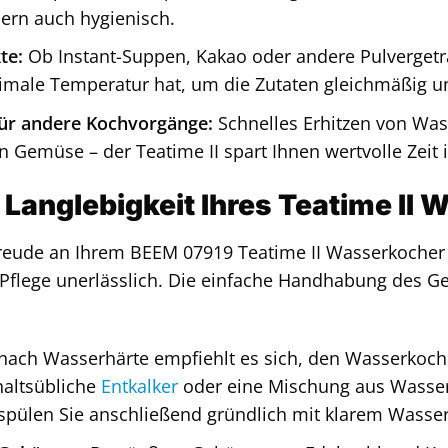
dern auch hygienisch.
te:
Ob Instant-Suppen, Kakao oder andere Pulvergeträ
imale Temperatur hat, um die Zutaten gleichmäßig 
für andere Kochvorgänge:
Schnelles Erhitzen von Was
 Gemüse – der Teatime II spart Ihnen wertvolle Zeit 
 Langlebigkeit Ihres Teatime II
reude an Ihrem BEEM 07919 Teatime II Wasserkocher m
lege unerlässlich. Die einfache Handhabung des Gerä
nach Wasserhärte empfiehlt es sich, den Wasserkoch
haltsübliche
Entkalker
oder eine Mischung aus Wasser 
spülen Sie anschließend gründlich mit klarem Wasser