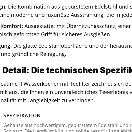
gn:
Die Kombination aus gebürstetem Edelstahl und 
ine moderne und luxuriöse Ausstrahlung, die in jeder
 Komfort:
Ausgestattet mit Überhitzungsschutz, eine
sch geformten Griff für sicheres Ausgießen.
gung:
Die glatte Edelstahloberfläche und der herausn
 und gründliche Reinigung.
m Detail: Die technischen Spezif
atime II Wasserkocher mit Teefilter zeichnet sich d
ik aus, die Ihnen ein unvergleichliches Teeerlebnis v
nalität mit Langlebigkeit zu verbinden.
SPEZIFIKATION
Gehäuse aus hochwertigem, gebürstetem Edelstahl und r
Schwarz. Die Haptik ist kühl und solide, was für Langlebi