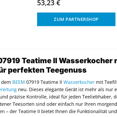
53,23
€
ZUM PARTNERSHOP
7919 Teatime II Wasserkocher mit 
für perfekten Teegenuss
t dem
BEEM
07919 Teatime II
Wasserkocher
mit Teefil
reitung
neu. Dieses elegante Gerät ist mehr als nur e
und präzise Kontrolle, ideal für jeden Teeliebhaber, d
ltener Teesorten sind oder einfach nur Ihren morgend
n – der Teatime II bietet Ihnen die Funktionalität un