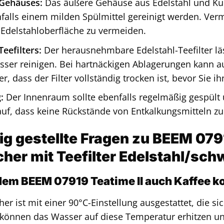
 Gehäuses:
Das äußere Gehäuse aus Edelstahl und Kun
alls einem milden Spülmittel gereinigt werden. Verm
r Edelstahloberfläche zu vermeiden.
eefilters:
Der herausnehmbare Edelstahl-Teefilter lä
ser reinigen. Bei hartnäckigen Ablagerungen kann au
er, dass der Filter vollständig trocken ist, bevor Sie i
:
Der Innenraum sollte ebenfalls regelmäßig gespült 
auf, dass keine Rückstände von Entkalkungsmitteln zu
ig gestellte Fragen zu BEEM 079
er mit Teefilter Edelstahl/sch
dem BEEM 07919 Teatime II auch Kaffee 
er ist mit einer 90°C-Einstellung ausgestattet, die s
e können das Wasser auf diese Temperatur erhitzen u