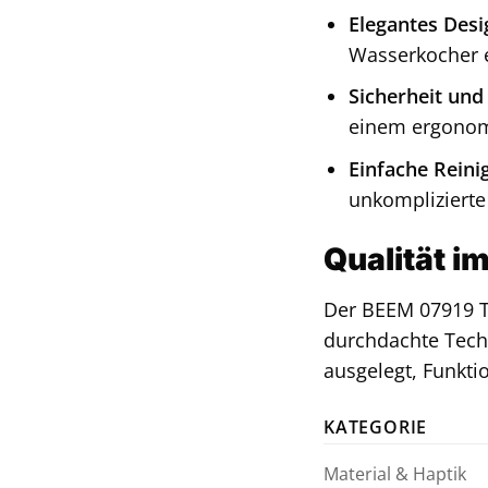
Elegantes Desi
Wasserkocher e
Sicherheit und
einem ergonomi
Einfache Reini
unkomplizierte
Qualität i
Der BEEM 07919 Te
durchdachte Techn
ausgelegt, Funktio
KATEGORIE
Material & Haptik