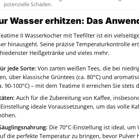
potenzielle Schäden.
nur Wasser erhitzen: Das Anwe
atime II Wasserkocher mit Teefilter ist ein vielseiti
er hinausgeht. Seine präzise Temperaturkontrolle erö
hiedenster Heißgetränke und vieles mehr.
ür jede Sorte:
Von zarten weißen Tees, die bei niedri
en, über klassische Grüntees (ca. 80°C) und aromatisc
. 90-100°C) – mit dem Teatime II erreichen Sie stets d
täten:
Auch für die Zubereitung von Kaffee, insbesonde
C-Einstellung ideale Voraussetzungen, um das volle Ka
rhöhen.
Säuglingsnahrung:
Die 70°C-Einstellung ist ideal, um
f die perfekte Temperatur zu bringen, bevor Pulver hi