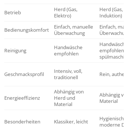
Herd (Gas,
Herd (Gas, El
Betrieb
Elektro)
Induktion)
Einfach, manuelle
Einfach, man
Bedienungskomfort
Überwachung
Überwachun
Handwäsche
Handwäsche
Reinigung
empfohlen, o
empfohlen
spülmaschin
Intensiv, voll,
Geschmacksprofil
Rein, authen
traditionell
Abhängig von
Abhängig vo
Energieeffizienz
Herd und
Material
Material
Hygienisch, 
Besonderheiten
Klassiker, leicht
moderne De