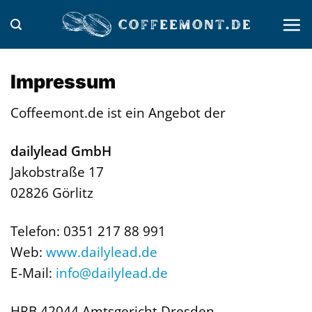
Zum
Inhalt
springen
Impressum
Coffeemont.de ist ein Angebot der
dailylead GmbH
Jakobstraße 17
02826 Görlitz
Telefon: 0351 217 88 991
Web:
www.dailylead.de
E-Mail:
info@dailylead.de
HRB 42044 Amtsgericht Dresden