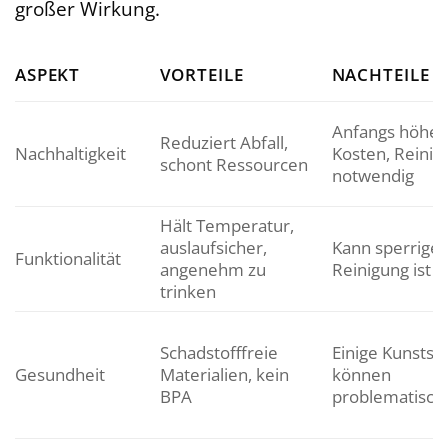
großer Wirkung.
ASPEKT
VORTEILE
NACHTEILE
Anfangs höher
Reduziert Abfall,
Nachhaltigkeit
Kosten, Reinig
schont Ressourcen
notwendig
Hält Temperatur,
auslaufsicher,
Kann sperriger 
Funktionalität
angenehm zu
Reinigung ist Pf
trinken
Schadstofffreie
Einige Kunststo
Gesundheit
Materialien, kein
können
BPA
problematisch 