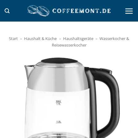
Zum
Inhalt
springen
Start
»
Haushalt & Küche
»
Haushaltsgeräte
»
Wasserkocher &
Reisewasserkocher