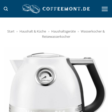
Zum
Inhalt
springen
Start
»
Haushalt & Küche
»
Haushaltsgeräte
»
Wasserkocher &
Reisewasserkocher