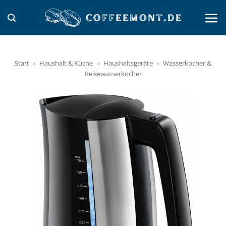
Zum
Inhalt
springen
Start
»
Haushalt & Küche
»
Haushaltsgeräte
»
Wasserkocher &
Reisewasserkocher