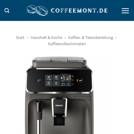
Zum
Inhalt
springen
Start
»
Haushalt & Küche
»
Kaffee- & Teezubereitung
»
Kaffeevollautomaten