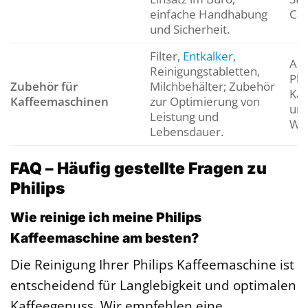
einfache Handhabung
Ca
und Sicherheit.
Filter,
Entkalker
,
All
Reinigungstabletten,
Phi
Zubehör für
Milchbehälter; Zubehör
Kaf
Kaffeemaschinen
zur Optimierung von
un
Leistung und
Was
Lebensdauer.
FAQ – Häufig gestellte Fragen zu
Philips
Wie reinige ich meine Philips
Kaffeemaschine am besten?
Die Reinigung Ihrer Philips Kaffeemaschine ist
entscheidend für Langlebigkeit und optimalen
Kaffeegenuss. Wir empfehlen eine