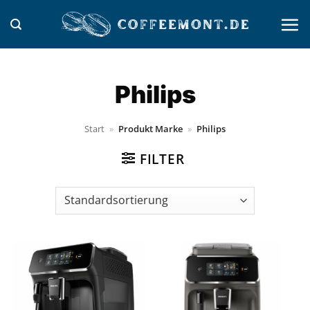
Zum
Inhalt
springen
Philips
Start
»
Produkt Marke
»
Philips
FILTER