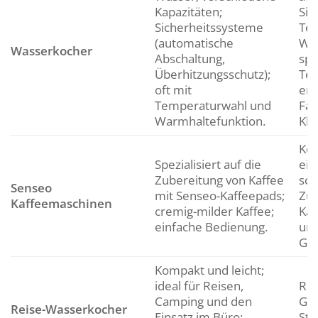
Kapazitäten;
Sic
Sicherheitssysteme
Tee
(automatische
Was
Wasserkocher
Abschaltung,
spe
Überhitzungsschutz);
Te
oft mit
erh
Temperaturwahl und
Fam
Warmhaltefunktion.
Kle
Kon
Spezialisiert auf die
ein
Zubereitung von Kaffee
sch
Senseo
mit Senseo-Kaffeepads;
Zub
Kaffeemaschinen
cremig-milder Kaffee;
Kaf
einfache Bedienung.
unv
Ges
Kompakt und leicht;
ideal für Reisen,
Rei
Camping und den
Ges
Reise-Wasserkocher
Einsatz im Büro;
Stu