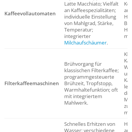
Latte Macchiato; Vielfalt
Kom
an Kaffeespezialitäten;
amb
Kaffeevollautomaten
individuelle Einstellung
Hau
von Mahlgrad, Stärke,
Bar
Temperatur;
Ha
integrierter
mö
Milchaufschäumer
.
Kla
Kaf
Brühvorgang für
Wer
klassischen Filterkaffee;
unk
programmgesteuerte
Kaf
Filterkaffeemaschinen
Brühzeit, Tropfstopp,
leg
Warmhaltefunktion; oft
die
mit integriertem
Men
Mahlwerk.
zub
mö
Schnelles Erhitzen von
Hau
Wasser; verschiedene
auf