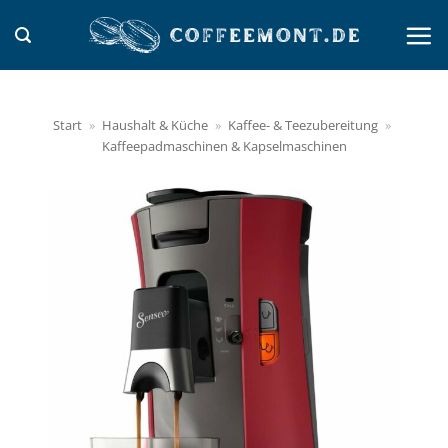
Zum
Inhalt
springen
Start
»
Haushalt & Küche
»
Kaffee- & Teezubereitung
»
Kaffeepadmaschinen & Kapselmaschinen